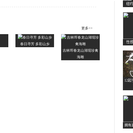
纽
性
12
拥有