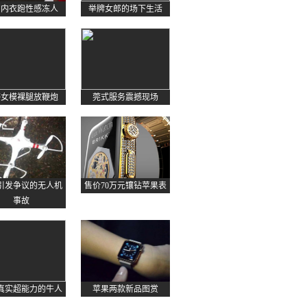
约内衣跑性感冻人
举牌女郎的场下生活
感女模裸腿放鞭炮
莞式服务震撼现场
起引发争议的无人机
售价70万元镶钻苹果表
事故
真实超能力的牛人
苹果两款新品图赏