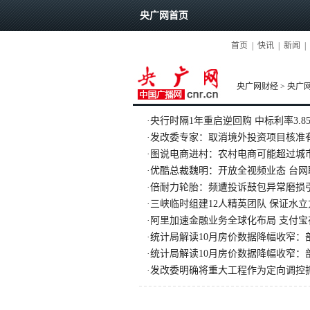
央广网首页
首页
|
快讯
|
新闻
|
央广网财经
>
央广
·
央行时隔1年重启逆回购 中标利率3.8
·
发改委专家：取消境外投资项目核准
·
图说电商进村：农村电商可能超过城
·
优酷总裁魏明：开放全视频业态 台
·
倍耐力轮胎：频遭投诉鼓包异常磨损
·
三峡临时组建12人精英团队 保证水立
·
阿里加速金融业务全球化布局 支付宝
·
统计局解读10月房价数据降幅收窄：
·
统计局解读10月房价数据降幅收窄：
·
发改委明确将重大工程作为定向调控