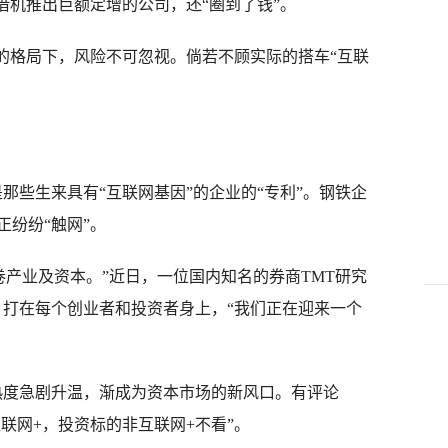
借机推出巨额定增的公司，还“圈到了钱”。
格局下，风险不可忽视。倘若不顾实际的搭车“互联
些生来具有“互联网基因”的企业的“专利”。钢铁企
纷纷“触网”。
产业及资本。”近日，一位国内知名的券商TMT研究
，打在每个创业者和投资者身上，“我们正在迎来一个
度急剧升温，渐成为资本市场的新风口。有评论
互联网+，投资标的非互联网+不看”。