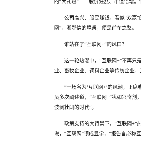
的“大礼包”——股价狂涨、市值倍增。
公司高兴、股民赚钱，看似“双赢”的
网”，湘鄂情的境遇，便是前车之鉴。
谁站在了“互联网+”的风口？
这一轮热潮中，“互联网+”不再只是那
业、畜牧企业、饲料企业等传统企业，正
“一场名为‘互联网+’的风潮，正席卷
员多次阐述道，“互联网+”犹如兴奋剂
波澜壮阔的时代”。
政策支持的大背景下，“互联网+”热
说，“互联网”顿成显学，“报告言必称