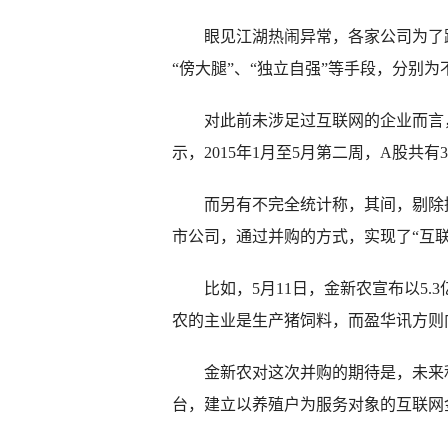
眼见江湖热闹异常，各家公司为了跻身
“傍大腿”、“独立自强”等手段，分别
对此前未涉足过互联网的企业而言，并
示，2015年1月至5月第二周，A股共有
而另有不完全统计称，其间，剔除掉
市公司，通过并购的方式，实现了“互联
比如，5月11日，金新农宣布以5.3
农的主业是生产猪饲料，而盈华讯方则
金新农对这次并购的期待是，未来利
台，建立以养殖户为服务对象的互联网