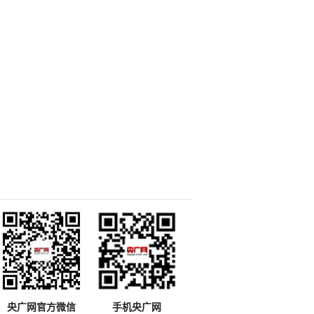
央广网官方微信
手机央广网