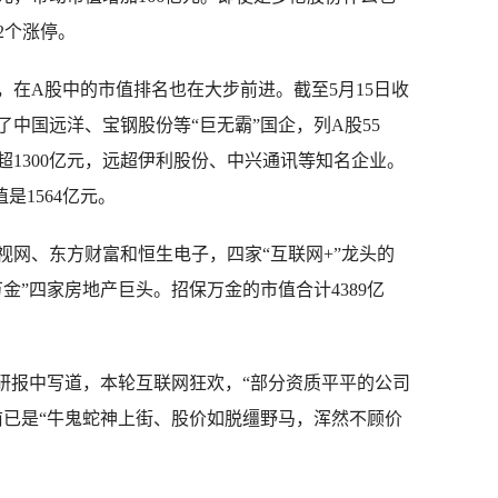
2个涨停。
A股中的市值排名也在大步前进。截至5月15日收
了中国远洋、宝钢股份等“巨无霸”国企，列A股55
1300亿元，远超伊利股份、中兴通讯等知名企业。
是1564亿元。
、东方财富和恒生电子，四家“互联网+”龙头的
万金”四家房地产巨头。招保万金的市值合计4389亿
报中写道，本轮互联网狂欢，“部分资质平平的公司
前已是“牛鬼蛇神上街、股价如脱缰野马，浑然不顾价