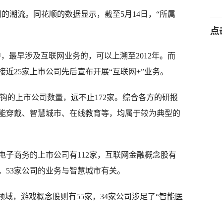
的潮流。同花顺的数据显示，截至5月14日，“所属
。
点
，最早涉及互联网业务的，可以上溯至2012年。而
，接近25家上市公司先后宣布开展“互联网+”业务。
钩的上市公司数量，远不止172家。综合各方的研报
能穿戴、智慧城市、在线教育等，均属于较为典型的
商务的上市公司有112家，互联网金融概念股有
家，53家公司的业务与智慧城市有关。
域，游戏概念股则有55家，34家公司涉足了“智能医
。