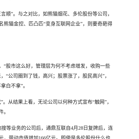
言顺”。与之对比，如熊猫烟花、多伦股份等公司，
名熊猫金控、匹凸匹“变身互联网企业”，则要奇葩得
“股市这么好，管理层为何不考虑增发，收购一些
来，“公司圈到了钱，高兴；股票涨了，股民高兴”，
拿白不拿”。
。从结果上看，无论公司以何种方式宣布“触网”，
件。
等业务的公司后，通鼎互联自4月28日复牌后，连
5元，带动市值增加166亿元。即使是多伦股份什么也