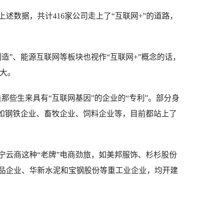
数据，共计416家公司走上了“互联网+”的道路，
制造”、能源互联网等板块也视作“互联网+”概念的话，
更大。
些生来具有“互联网基因”的企业的“专利”。部分身
比如钢铁企业、畜牧企业、饲料企业等，目前都站上了
云商这种“老牌”电商劲旅，如美邦服饰、杉杉股份
品企业、华新水泥和宝钢股份等重工业企业，均开建