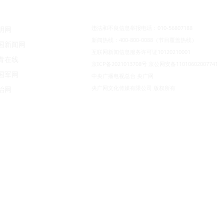
违法和不良信息举报电话：010-56807188
明网
新闻热线：400-800-0088（节目覆盖热线）
国新闻网
互联网新闻信息服务许可证10120210001
青在线
京ICP备2021013708号
京公网安备11010602007741
国军网
中央广播电视总台 央广网
央广网文化传媒有限公司 版权所有
治网