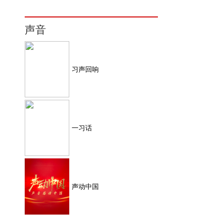
声音
习声回响
一习话
声动中国