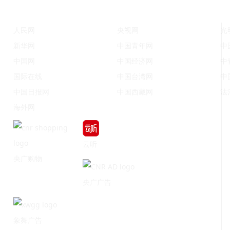
人民网
央视网
光
新华网
中国青年网
中
中国网
中国经济网
中
国际在线
中国台湾网
中
中国日报网
中国西藏网
法
海外网
云听
央广购物
央广广告
象舞广告