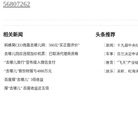
56807262
相关新闻
头条推荐
·
蚂蜂窝CEO炮轰去哪儿网：500元“买正面评价”
·
去哪儿回应违规加价机票：已取消代理商资格
·
“去哪儿旅行”宣布接入微信支付
·
“去哪儿”首份财报亏4880万元
·
百度撑"去哪儿" 5倍收益
·
撑“去哪儿” 百度收益近五倍