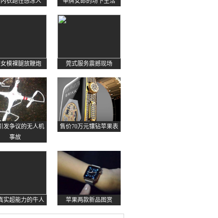
约内衣跑性感冻人
举牌女郎的场下生活
感女模裸腿放鞭炮
莞式服务震撼现场
起引发争议的无人机
售价70万元镶钻苹果表
事故
真实超能力的牛人
苹果两款新品图赏