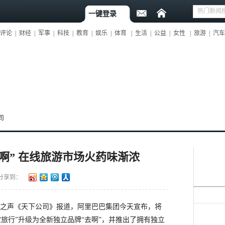
一键登录
评论
|
财经
|
军事
|
科技
|
教育
|
娱乐
|
体育
|
生活
|
公益
|
女性
|
旅游
|
汽车
司
啊” 在线旅游市场火药味渐浓
分享到：
济之声《天下公司》报道，阿里巴巴集团今天宣布，将
旅行”升级为全新独立品牌“去啊”，并推出了拥有独立