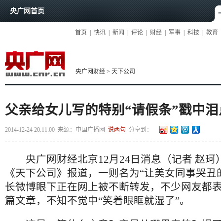
央广网首页
首页
|
快讯
|
新闻
|
评论
|
财经
|
军事
|
科技
|
教育
央广网财经
>
天下公司
父亲给女儿写的特别“请假条”戳中泪
2014-12-24 20:11:00
来源：
中国广播网
说两句
分享到：
央广网财经北京12月24日消息（记者 赵珂
《天下公司》报道，一则名为“让美女同事哭丑
长微博眼下正在网上被不断转发，不少网友都
篇文章，不知不觉中“笑着眼眶就湿了”。