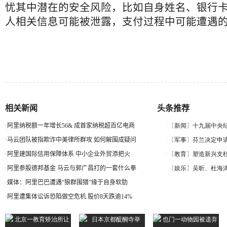
忧其中潜在的安全风险，比如自身姓名、银行
人相关信息可能被泄露，支付过程中可能遭遇
相关新闻
头条推荐
·
阿里纳税额一年增长56& 成首家纳税超百亿电商
·
马云团队被指欺诈中美律所群攻 如何解围成疑问
·
阿里建国际信用保障体系 中小企业外贸添把火
·
阿里参股德邦基金 马云与郭广昌打的一套什么拳
·
媒体：阿里巴巴遭遇“狼群围猎”缘于自身软肋
·
阿里遭集体讼诉恐陷做空危机 股价8天跌逾14%