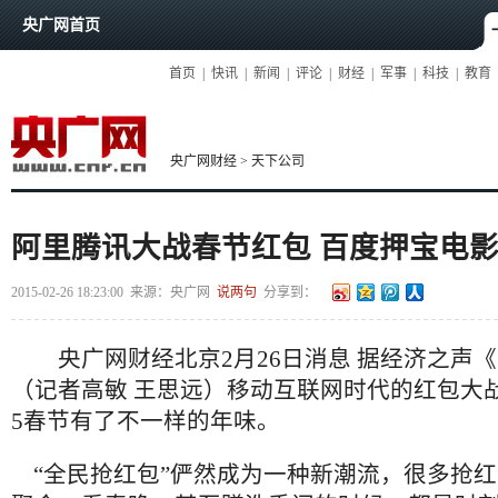
央广网首页
首页
|
快讯
|
新闻
|
评论
|
财经
|
军事
|
科技
|
教育
央广网财经
>
天下公司
阿里腾讯大战春节红包 百度押宝电影
2015-02-26 18:23:00
来源：
央广网
说两句
分享到：
央广网财经北京
2
月
26
日消息
据经济之声《
（记者高敏
王思远）移动互联网时代的红包大
5
春节有了不一样的年味。
“全民抢红包”俨然成为一种新潮流，很多抢红