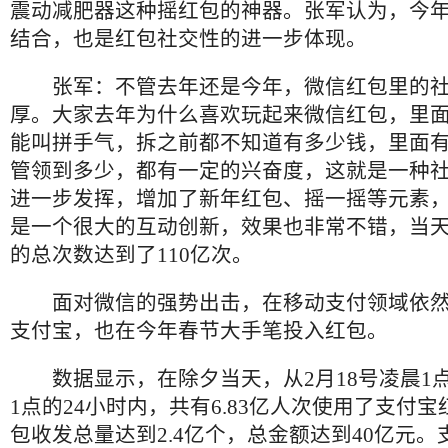
震动减肥器这种摇红包的神器。张军认为，今
结合，也是红包社交性的进一步体现。
张军：不管去年还是今年，微信红包里的
厚。大家去年为什么喜欢玩起来微信红包，里
能叫拼手气，拆之前都不知道有多少钱，里面
管领到多少，都有一定的兴奋度，这就是一种
进一步发挥，增加了新年红包、摇一摇等元素
是一个很大的互动创新，效果也非常不错，当
的总次数达到了
110
亿次。
面对微信的强势出击，在移动支付领域依
支付宝，也在今年春节大手笔投入红包。
数据显示，在除夕当天，从
2
月
18
号凌晨
1
1
点的
24
小时内，共有
6.83
亿人次使用了支付宝
包收发总量达到
2.4
亿个，总金额达到
40
亿元。