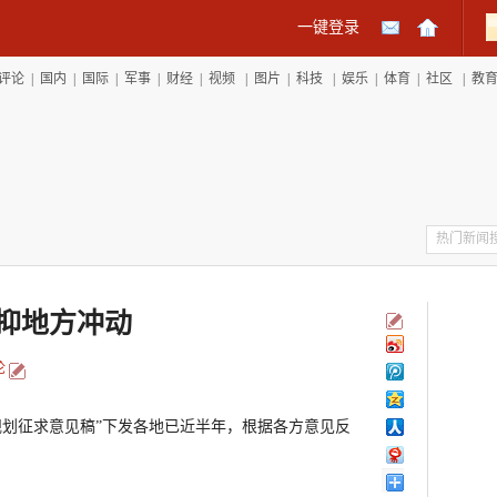
一键登录
评论
|
国内
|
国际
|
军事
|
财经
|
视频
|
图片
|
科技
|
娱乐
|
体育
|
社区
|
教
抑地方冲动
论
规划征求意见稿”下发各地已近半年，根据各方意见反