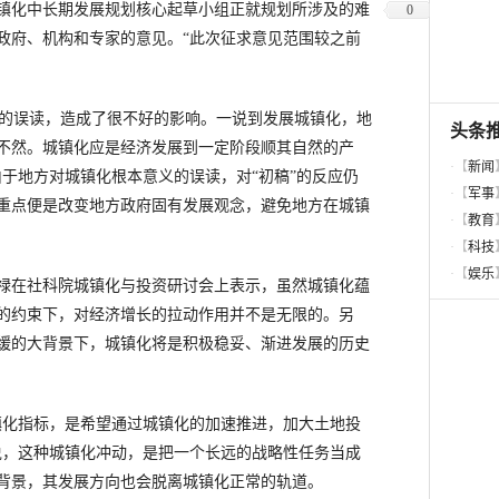
化中长期发展规划核心起草小组正就规划所涉及的难
0
政府、机构和专家的意见。“此次征求意见范围较之前
的误读，造成了很不好的影响。一说到发展城镇化，地
不然。城镇化应是经济发展到一定阶段顺其自然的产
于地方对城镇化根本意义的误读，对“初稿”的反应仍
重点便是改变地方政府固有发展观念，避免地方在城镇
在社科院城镇化与投资研讨会上表示，虽然城镇化蕴
的约束下，对经济增长的拉动作用并不是无限的。另
缓的大背景下，城镇化将是积极稳妥、渐进发展的历史
化指标，是希望通过城镇化的加速推进，加大土地投
说，这种城镇化冲动，是把一个长远的战略性任务当成
背景，其发展方向也会脱离城镇化正常的轨道。