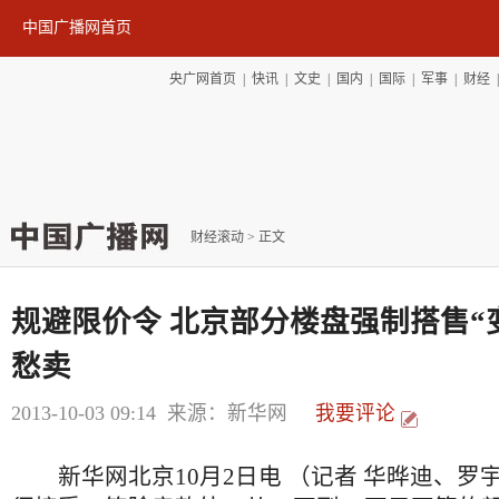
中国广播网首页
央广网首页
|
快讯
|
文史
|
国内
|
国际
|
军事
|
财经
财经滚动
> 正文
规避限价令 北京部分楼盘强制搭售“
愁卖
2013-10-03 09:14
来源：新华网
我要评论
新华网北京10月2日电 （记者 华晔迪、罗