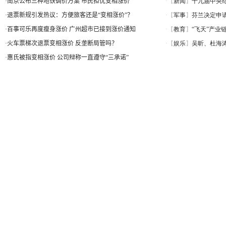
·
南京公布三种地铁调价方案 市民担忧变相涨价
·
退票新规引发热议：方便旅客还是“变相涨价”？
·
百事可乐再度瘦身涨价 广州超市已接到涨价通知
·
火车票梯次退票变相涨价 反垄断局管吗？
·
惠氏被指变相涨价 公司辩称一直遵守“三承诺”