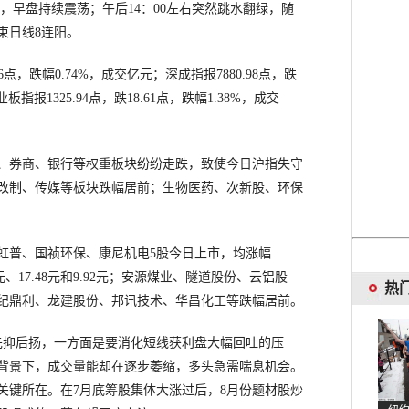
早盘持续震荡；午后14：00左右突然跳水翻绿，随
束日线8连阳。
6点，跌幅0.74%，成交亿元；深成指报7880.98点，跌
业板指报1325.94点，跌18.61点，跌幅1.38%，成交
券商、银行等权重板块纷纷走跌，致使今日沪指失守
工改制、传媒等板块跌幅居前；生物医药、次新股、环保
普、国祯环保、康尼机电5股今日上市，均涨幅
.15元、17.48元和9.92元；安源煤业、隧道股份、云铝股
热
世纪鼎利、龙建股份、邦讯技术、华昌化工等跌幅居前。
抑后扬，一方面是要消化短线获利盘大幅回吐的压
背景下，成交量能却在逐步萎缩，多头急需喘息机会。
关键所在。在7月底筹股集体大涨过后，8月份题材股炒