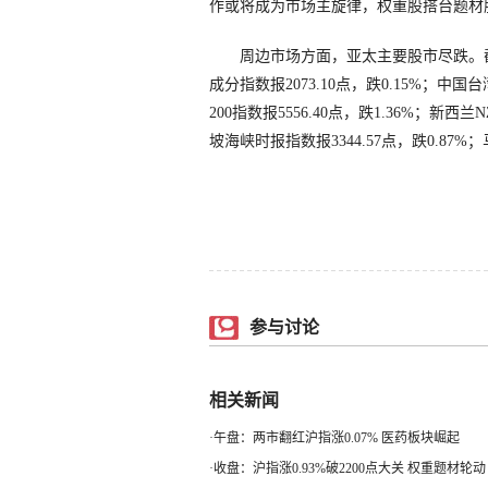
作或将成为市场主旋律，权重股搭台题材
周边市场方面，亚太主要股市尽跌。截至收盘
成分指数报2073.10点，跌0.15%；中国
200指数报5556.40点，跌1.36%；新西兰
坡海峡时报指数报3344.57点，跌0.87%；
参与讨论
相关新闻
·
午盘：两市翻红沪指涨0.07% 医药板块崛起
·
收盘：沪指涨0.93%破2200点大关 权重题材轮动