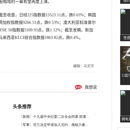
纽
股唱戏的一幕有望再度上演。
，日经225指数报15523.11点，跌0.63%；韩国
台湾加权指数报9266.51点，跌0.53%；澳大利亚标准普尔
NZSE 50指数报5109.93点，跌1.12%；截至发稿，新加
马来西亚KLCI综合指数报1863.82点，跌0.4%。
性
编辑：马天宇
12
我想说
头条推荐
拥有