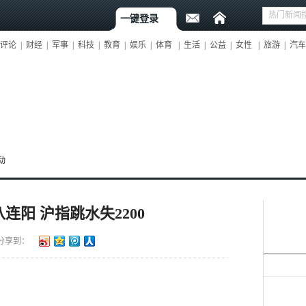
一键登录
评论
|
财经
|
军事
|
科技
|
教育
|
娱乐
|
体育
|
生活
|
公益
|
女性
|
旅游
|
汽车
动
阳 沪指跳水失2200
分享到：