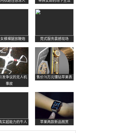
约内衣跑性感冻人
举牌女郎的场下生活
感女模裸腿放鞭炮
莞式服务震撼现场
起引发争议的无人机
售价70万元镶钻苹果表
事故
真实超能力的牛人
苹果两款新品图赏