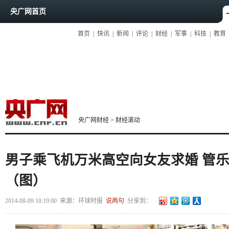
央广网首页
首页
|
快讯
|
新闻
|
评论
|
财经
|
军事
|
科技
|
教育
央广网财经
>
财经滚动
男子乘飞机万米高空向女友求婚 管
（图）
2014-08-09 10:19:00
来源：
环球时报
说两句
分享到：