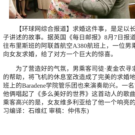
【环球网综合报道】求婚这件事，是足以长
子讲述的故事。据英国《每日邮报》8月7日报
往布里斯班的阿联酋航空A380航班上，一位男
向女友求婚，给了对方一个巨大的惊喜。
为了营造好的气氛，男乘客司徒·麦金农寻
的帮助，将飞机的休息室改造成了完美的求婚
班上的Baradene学院管乐团也来演奏助兴。一
他俩唱起了《多么美好的世界》这首动人的歌
乘客高兴的是，女友维多利亚给了他一个响亮的“y
习编译：石维红 审稿：仲伟东)