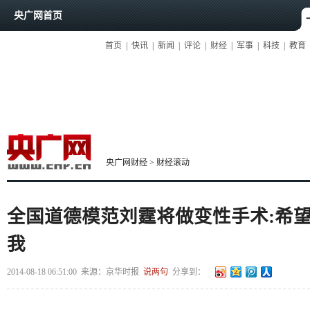
央广网首页
首页
|
快讯
|
新闻
|
评论
|
财经
|
军事
|
科技
|
教育
央广网财经
>
财经滚动
全国道德模范刘霆将做变性手术:希
我
2014-08-18 06:51:00
来源：
京华时报
说两句
分享到：