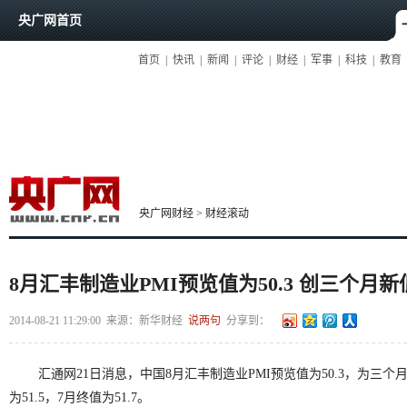
央广网首页
首页
|
快讯
|
新闻
|
评论
|
财经
|
军事
|
科技
|
教育
央广网财经
>
财经滚动
8月汇丰制造业PMI预览值为50.3 创三个月新
2014-08-21 11:29:00
来源：
新华财经
说两句
分享到：
汇通网21日消息，中国8月汇丰制造业PMI预览值为50.3，为三个
为51.5，7月终值为51.7。