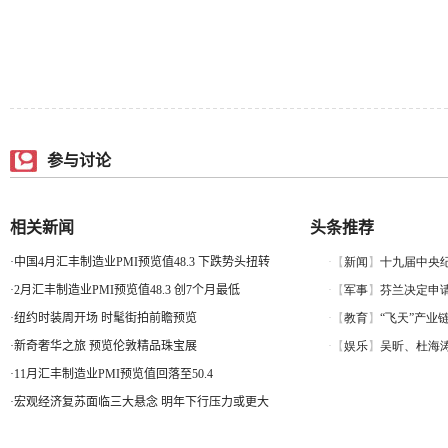
参与讨论
相关新闻
头条推荐
·
中国4月汇丰制造业PMI预览值48.3 下跌势头扭转
·
2月汇丰制造业PMI预览值48.3 创7个月最低
·
纽约时装周开场 时髦街拍前瞻预览
·
新奇奢华之旅 预览伦敦精品珠宝展
·
11月汇丰制造业PMI预览值回落至50.4
·
宏观经济复苏面临三大悬念 明年下行压力或更大