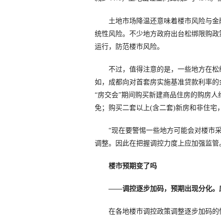
土地市场降温还意味着楼市风险与金融
统性风险。不少地方政府出台松绑限购政
运行，防范楼市风险。
不过，值得注意的是，一些地方在松绑
如，成都向对首套房实施基准贷款利率的
“房交会”期间购买新建商品住房的购房人给
免；购买二套以上(含二套)新房和非住宅
“现在要警惕一些地方可能会对楼市采
调整。因此在把握调控力度上应加强监管
楼市预期变了吗
——调控逐步加码，预期出现分化。
在各地楼市调控政策调整逐步加码的情