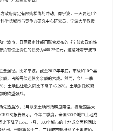
房地产开发商如是说。
方政府肯定有限购松绑的冲动。像宁波，一天要还1个
会科学院城市与竞争力研究中心研究员、宁波大学教授
宁波市、县两级审计部门联合发布的《宁波市政府性
府负有偿还责任的债务为468.25亿元，这意味着宁波市
途径。比如宁波，截至2012年年底，市级和10个县
余额，占所需偿还债务余额的六成。然而，今年一季
6%；土地出让收入同比下降了45.26%。土地财政吃紧
绑的欲望强烈。
先热后冷，3月以来土地市场明显降温。据我国最大
REIS)报告显示，今年二季度，全国300个城市土地成
比下降了15%。7月，300个城市的土地成交面积同比
。像杭州、贵阳等多个二、三线城市都出现了土地流拍。