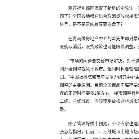
刚在福州郊区添置了新房的俞先生一家
题了？全国各地都在出台取消或放松楼市
信号，是不是意味着真要崩盘了？”
在青岛做房地产中介的孟先生却对楼市
限购取消后，限贷政策也可能跟着调整，
“市场的问题要交给市场解决，对于这
刚开始调整就急于救市。但同时也要管理
归。”中国社科院城市与竞争力研究中心
调整的主要原因。目前全国商品房库存要
存的正常时间要多2倍左右。楼市调整有利
二线、三线城市，应该逐步放松这些城市
整。
除了管理好楼市预期，不少专家也建议
张慧芳指出，目前二、三线城市土地市场