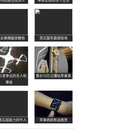
约内衣跑性感冻人
举牌女郎的场下生活
感女模裸腿放鞭炮
莞式服务震撼现场
起引发争议的无人机
售价70万元镶钻苹果表
事故
真实超能力的牛人
苹果两款新品图赏