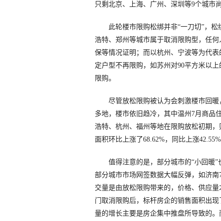
只剩北京、上海、广州、深圳等9个城市
此轮楼市限购松绑并非“一刀切”，松
浩特、郑州等城市属于取消限购型，任何
保等情况证明；而以杭州、宁波等为代表
定户型不再限购，如苏州对90平方米以
限购。
尽管放松限购被认为会刺激楼市回暖，
多地，楼市依旧趋冷，其中温州7月商品住
浩特、杭州、福州等地在限购放松初期，
面积环比上涨了68.62%，同比上涨42.55
值得注意的是，部分城市的“小回暖”也
部分城市市场网签数据大幅反弹，如济南7
交量是由放松限购带来的，价格、供应量
门取消限购后，标杆房企的销售面积出现
量的增长主要是房企集中推盘所导致的。