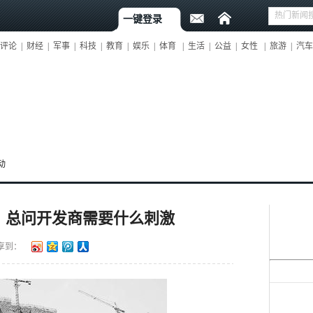
一键登录
评论
|
财经
|
军事
|
科技
|
教育
|
娱乐
|
体育
|
生活
|
公益
|
女性
|
旅游
|
汽车
动
：总问开发商需要什么刺激
享到：