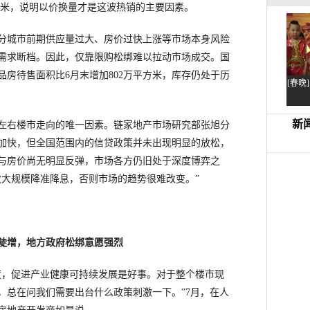
平方米，说明以价换量才是这波热销的主要因素。
城市前期供应量过大、房价过快上涨等市场本身风险
需求断档。因此，仅靠限购松绑难以拉动市场成交。国
品房待售面积比6月末增加802万平方米，库存仍处于历
右楼市走向的唯一因素。链家地产市场研究部张旭分
加快，但全国范围内的信贷政策并未出现明显的放松，
与房价尚无明显反弹，市场各方仍旧处于深度博弈之
次大规模降准降息，否则市场的趋势很难改变。”
陡增，地方政府松绑意愿强烈
，促进产业健康可持续发展是好事。对于整个楼市现
，总在问我们需要出台什么政策刺激一下。”7月，在人