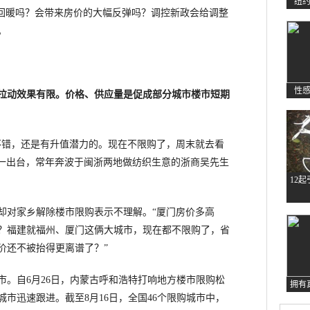
纽
回暖吗？会带来房价的大幅反弹吗？调控新政会给调整
。
性
市拉动效果有限。价格、供应量是促成部分城市楼市短期
错，还是有升值潜力的。现在不限购了，周末就去看
施一出台，常年奔波于闽浙两地做纺织生意的浙商吴先生
12
对家乡解除楼市限购表示不理解。“厦门房价多高
？福建就福州、厦门这俩大城市，现在都不限购了，省
价还不被抬得更离谱了？”
自6月26日，内蒙古呼和浩特打响地方楼市限购松
拥有
城市迅速跟进。截至8月16日，全国46个限购城市中，