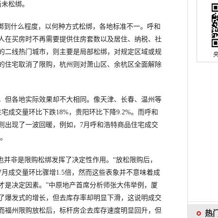
尚未松绑。
绑到什么程度，以何种方式松绑，各地标准不一。呼和
人在买房时不再需要提供住房套数以及居住、纳税、社
的二线热门城市，则主要是局部松绑，对规定区域或规
上的住宅取消了限购，杭州则对萧山区、余杭区全面解除
但各地实际效果却不大相同。像天津、长春、温州等
宅成交量环比下跌18%，贵阳环比下降9.2%。而呼和
则出现了一波回暖，例如，7月呼和浩特商品住宅成交
%。
并非是限购松绑发挥了决定性作用。“放松限购后，
月成交量环比骤增1.5倍，然而这些表象并不意味着成
才是决定因素。”中原地产首席分析师张大伟举例，厦
了爆发式的增长，但去库存率却明显下滑，这说明成交
而福州限购放松后，标杆房企去库存速度明显回升，但