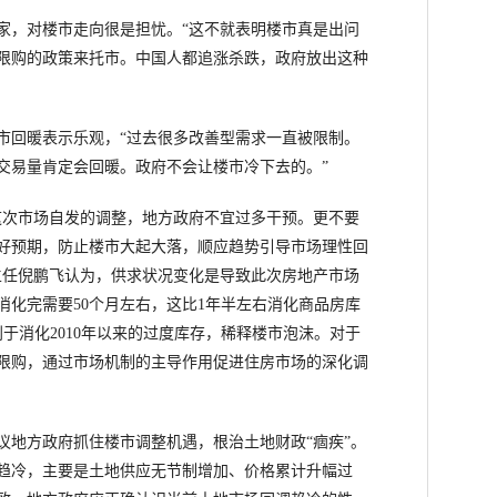
，对楼市走向很是担忧。“这不就表明楼市真是出问
限购的政策来托市。中国人都追涨杀跌，政府放出这种
回暖表示乐观，“过去很多改善型需求一直被限制。
交易量肯定会回暖。政府不会让楼市冷下去的。”
次市场自发的调整，地方政府不宜过多干预。更不要
好预期，防止楼市大起大落，顺应趋势引导市场理性回
主任倪鹏飞认为，供求状况变化是导致此次房地产市场
消化完需要50个月左右，这比1年半左右消化商品房库
于消化2010年以来的过度库存，稀释楼市泡沫。对于
限购，通过市场机制的主导作用促进住房市场的深化调
地方政府抓住楼市调整机遇，根治土地财政“痼疾”。
趋冷，主要是土地供应无节制增加、价格累计升幅过