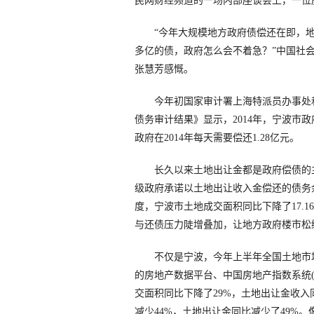
民网财经频道的一场内部座谈会上，一位
“今年大规模地方政府债偿还在即，地
多亿的债，政府怎么会不着急？”中国社
张慧芳感慨。
今年初国家审计署上海特派员办事处和
债务审计结果》显示，2014年，宁波市政
政府在2014年每天需要偿还1.28亿元。
长久以来土地出让金都是政府偿债的主要
级政府承诺以土地出让收入金偿还的债务
度，宁波市土地成交面积同比下降了17.1
与还债压力陡增叠加，让地方政府楼市松
不仅是宁波，今年上半年全国土地市场
的房地产数据平台、中国房地产指数系统(C
交面积同比下降了29%，土地出让金收入同
减少44%，土地出让金同比减少了49%