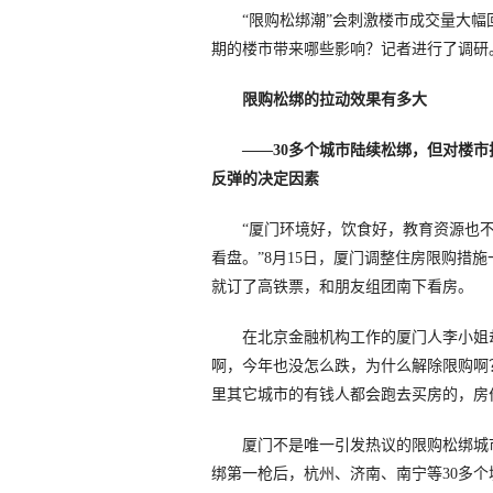
“限购松绑潮”会刺激楼市成交量大幅
期的楼市带来哪些影响？记者进行了调研
限购松绑的拉动效果有多大
——30多个城市陆续松绑，但对楼
反弹的决定因素
“厦门环境好，饮食好，教育资源也不
看盘。”8月15日，厦门调整住房限购措
就订了高铁票，和朋友组团南下看房。
在北京金融机构工作的厦门人李小姐却
啊，今年也没怎么跌，为什么解除限购啊
里其它城市的有钱人都会跑去买房的，房
厦门不是唯一引发热议的限购松绑城市。
绑第一枪后，杭州、济南、南宁等30多个