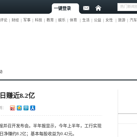
一键登录
评论
|
财经
|
军事
|
科技
|
教育
|
娱乐
|
体育
|
生活
|
公益
|
女性
|
旅游
|
汽车
动
日赚近8.2亿
到：
报并召开发布会。半年报显示，今年上半年，工行实现
日净赚约8.2亿；基本每股收益为0.42元。