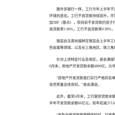
跟许多银行一样，工行今年上半年不良贷
环境的恶化，工行不良贷款持续双升，尽
加5BP（基点），但目前不良贷款仍低于
良贷款率1.06%，工行不良贷款率0.99%
银监会主席尚福林在银监会上半年工作
色金属等领域，以及长三角地区、珠三角
针对上述特定行业及地区，易会满接受
6月末，房地产开发贷款余额4800亿，比年
“房地产开发贷款我们实行严格的名单
信贷质量总体良好。”易会满说。
此外，截至6月末，工行钢贸贷款余额4
半年不良贷款余额66亿元，较年初减少3.
“有色金属贷款质量整体较好，只是青