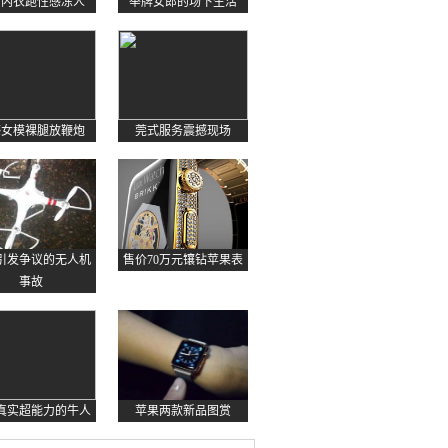
约内衣跑性感冻人
举牌女郎的场下生活
感女模裸腿放鞭炮
莞式服务震撼现场
起引发争议的无人机
售价70万元镶钻苹果表
事故
真实超能力的牛人
苹果两款新品图赏