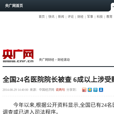
央广网首页
首页
|
快讯
|
新闻
|
评论
|
财经
|
军事
|
科技
|
教育
央广网财经
>
财经滚动
全国24名医院院长被查 6成以上涉
2014-08-29 14:40:00
来源：
中国经济网
说两句
分享到：
今年以来,根据公开资料显示,全国已有24名
调查或已进入司法程序。