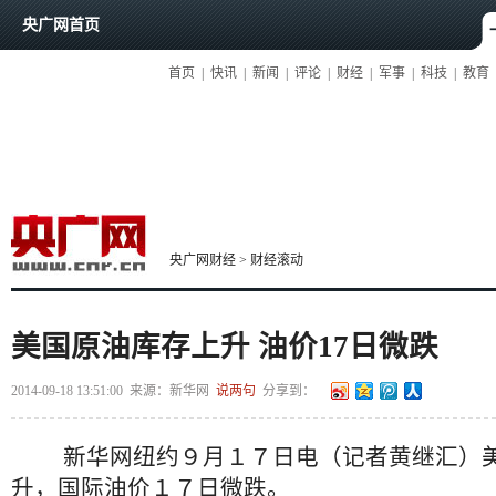
央广网首页
首页
|
快讯
|
新闻
|
评论
|
财经
|
军事
|
科技
|
教育
央广网财经
>
财经滚动
美国原油库存上升 油价17日微跌
2014-09-18 13:51:00
来源：
新华网
说两句
分享到：
新华网纽约９月１７日电（记者黄继汇）美
升，国际油价１７日微跌。