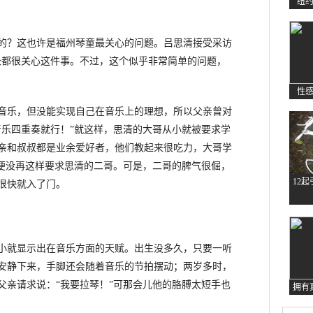
纽
？这也许是福州琴童最关心的问题。吕思清接受采访
长都很关心这件事。不过，这个似乎非常简单的问题，
性
乐，但没能实现自己在音乐上的理想，所以父亲曾对
音乐四重奏就行！”就这样，思清的大哥从小就被要求学
亲和叔叔都是业余爱好者，他们教起来很吃力，大哥学
亲便没再这样要求思清的二哥。可是，二哥的脾气很倔，
12
很快就入了门。
就显示出在音乐方面的天赋。出生没多久，只要一听
安静下来，手脚还会随着音乐的节拍摆动；两岁多时，
父亲请求说：“我要拉琴！”可那会儿他的胳膊太短手也
拥有