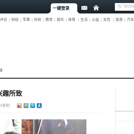
一键登录
评论
|
财经
|
军事
|
科技
|
教育
|
娱乐
|
体育
|
生活
|
公益
|
女性
|
旅游
|
汽车
动
兴趣所致
分享到：