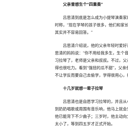
父亲曾想生个“四重奏”
吕思清到底是怎么成为小提琴演奏家的
时称，“现在学琴的孩子很多，他们和家
其实并不容易回答。”
吕思清介绍说，他的父亲年轻时爱好音
思清的妈妈说：“你不用给我多生，生个
习拉琴了，老师是父亲和叔叔。不过，父
得也很吃力。看到“强扭的瓜不甜”，父
不让学反而要自己去偷学，学得很用心，
十几岁就想一辈子拉琴
吕思清也是自愿学习拉琴的，并且从小
到奶奶唱歌或周围有音乐响，他马上就会
他已能背下不少曲子；三岁时，他主动向
太小了，等到四五岁才正式开始。