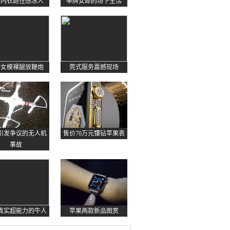
约内衣跑性感冻人
举牌女郎的场下生活
感女模裸腿放鞭炮
莞式服务震撼现场
起引发争议的无人机
售价70万元镶钻苹果表
事故
真实超能力的牛人
苹果两款新品图赏