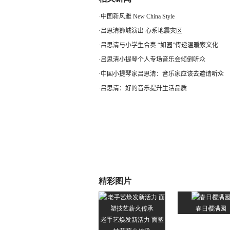
·
中国新风雅 New China Style
·
吕思清狮城演出 心系地震灾区
·
吕思清与小学生合奏 “如园”传递温暖家文化
·
吕思清小提琴个人专场音乐会倾倒听众
·
中国小提琴家吕思清：音乐家应该去邀请听众
·
吕思清：好的音乐提升生活品质