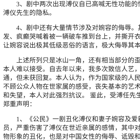
3、剧中两次出现溥仪自已高喊无性功能的
溥仪先生的隐私。
4、剧中还有大量情节涉及对婉容的侮辱。
发、疯癫哭喊着被一辆破车推到台上，并撕开
让婉容说出极其低级恶俗的语言，极大侮辱其
上述所列只是冰山一角，还有相当部分的歪
本人难以接受。自去年以来，我多次致信人艺
通，但未获回复。本人认为，作为国家级的人
不顾公众人物在世家属的感受，丧失基本的艺
和失望，本人对此强烈抗议。 鉴此，受溥任先
郑重声明：
1、《公民》一剧丑化溥仪和妻子婉容及爱
员，严重伤害了溥仪在世近亲属的感情，其中
物形象的丑化，也是对中国女性的侮辱、诋毁