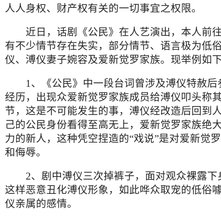
人人身权、财产权有关的一切事宜之权限。
近日，话剧《公民》在人艺演出，本人前往
有不少情节存在失实，部分情节、语言极为低
仪、溥仪妻子婉容及爱新觉罗家族。现举例如
1、《公民》中一段台词曾涉及溥仪特赦后
经历，出现众爱新觉罗家族成员给溥仪叩头称其
节，这是不可能发生的事，溥仪经改造后回到
己的公民身份看得至高无上，爱新觉罗家族绝
力的新人，这种凭空捏造的“戏说”是对爱新觉
和侮辱。
2、剧中溥仪三次掉裤子，面对观众裸露下
这样恶意丑化溥仪形象，如此哗众取宠的低俗
仪亲属的感情。