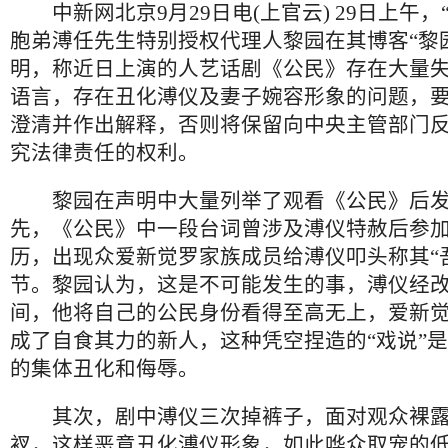
中新网北京9月29日电(上官云) 29日上午，
胞弟溥任先生特别授权代理人黎园在其博客“黎
明，称近日上演的人艺话剧《公民》存在大量
语言，存在丑化溥仪及妻子婉容形象的问题，
澄清并作出解释，否则将保留向中央主管部门
究法律责任的权利。
黎园在声明中大量列举了观看《公民》后发
先，《公民》中一段台词曾涉及溥仪特赦后参
历，出现众爱新觉罗家族成员给溥仪叩头称其“
节。黎园认为，这是不可能发生的事，溥仪经
间，他将自己的公民身份看得至高无上，爱新
成了自食其力的新人，这种凭空捏造的“戏说”
的集体丑化和侮辱。
其次，剧中溥仪三次掉裤子，面对观众裸露
衩，这样恶意丑化溥仪形象，如此哗众取宠的