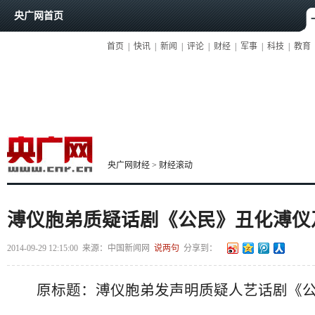
央广网首页
首页
|
快讯
|
新闻
|
评论
|
财经
|
军事
|
科技
|
教育
央广网财经
>
财经滚动
溥仪胞弟质疑话剧《公民》丑化溥仪
2014-09-29 12:15:00
来源：
中国新闻网
说两句
分享到：
原标题：溥仪胞弟发声明质疑人艺话剧《公