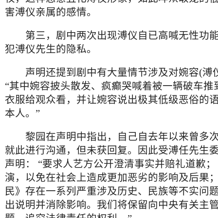
害溥仪亲属的感情。
第三，剧中两次出现溥仪自已高喊无性功能
犯溥仪先生的隐私。
声明还提到剧中有大量情节涉及对婉容(溥仪
“其中婉容披头散发、疯癫哭喊着被一辆破车推
衣服给观众看，并让婉容说出极其低级恶俗的
本人。”
黎园在声明中指出，自己自去年以来曾多次
就此进行沟通，但未获回复。因此受溥任先生
声明： “要求人艺方公开澄清事实并赔礼道歉
演，以免在社会上造成更加恶劣的影响及后果
民》存在一系列严重涉及历史、民族等不实问
出说明并消除影响。我们将保留向中央有关主