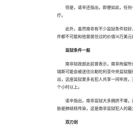
但是，诺辛还指出，即便如此，任何一
疗。
此外，虽然南非有不少监狱条件较好，
件都不可能和他曾居住过的价值56万美元
监狱条件一般
南非狱政部此前曾表示，南非拘留所设
瑞斯可能会被送往比勒陀利亚中央监狱服
出，这座监狱里多名犯人共享一间牢房，
个小时以上。
诺辛指出，南非监狱大多拥挤不堪，通
胁是肺结核传染，这是南非监狱犯人的最
双刃剑