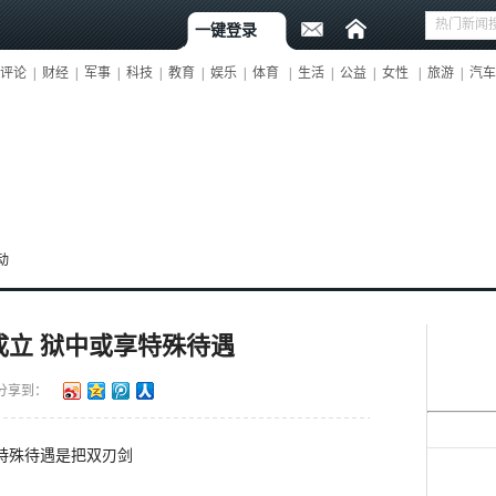
一键登录
评论
|
财经
|
军事
|
科技
|
教育
|
娱乐
|
体育
|
生活
|
公益
|
女性
|
旅游
|
汽车
动
成立 狱中或享特殊待遇
分享到：
特殊待遇是把双刃剑