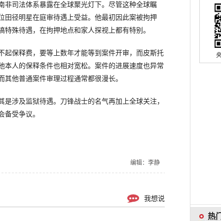
非司法体系暴露在全球聚光灯下。尽管这种全球瞩
位田径明星在庭审待遇上受益。他最初因此案被拘押
搞特殊待遇，在拘押地点和家人探视上都有特别。
起保释费，要等上数年才能等到案件开审，而皮斯托
他本人的保释条件也相对宽松。案件的进展速度也异常
而其他普通案件审理过程通常都很漫长。
是涉及监狱待遇。刀锋战士的名气再加上全球关注，
会备受争议。
编辑：李静
我想说