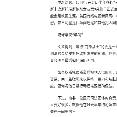
中新网10月13日电 在经历半年多的“
斯卡皮斯托瑞斯枪杀女友案9月终于正式
能会是铁窗生涯。美国有线电视新闻网(C
想，昔日明星是住单间还是和其他犯人同
或许享受“单间”
文章提到，等待“刀锋战士”的会是一
测法官会给皮斯托瑞斯怎样的刑罚。但是
奥会明星最后如何深陷囵圄。
如果皮斯托瑞斯最后被判入狱服刑，那
容易。南非监狱历来以拥挤、暴力和肮脏
应，更何况他日常行动还需要借助假肢。
不过，南非一位民间司法团体的负责人
人要好很多，就像他在过去半年的司法审
关在一间牢房里。