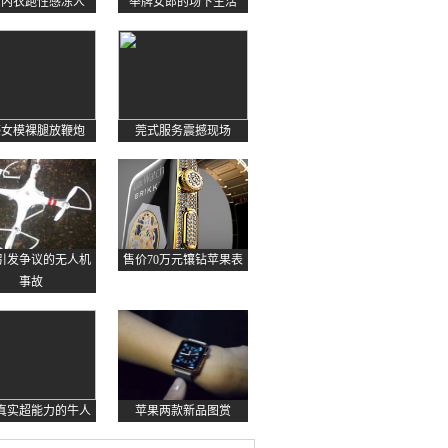
约内衣跑性感冻人
举牌女郎的场下生活
感女模裸腿放鞭炮
莞式服务震撼现场
起引发争议的无人机
售价70万元镶钻苹果表
事故
真实超能力的牛人
苹果两款新品图赏