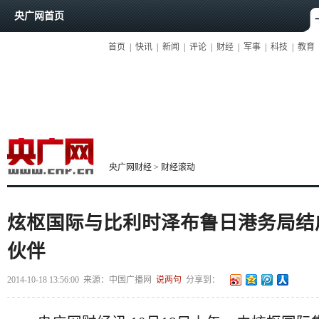
央广网首页
首页
|
快讯
|
新闻
|
评论
|
财经
|
军事
|
科技
|
教育
央广网财经
>
财经滚动
炫枢国际与比利时泽布鲁日港务局结
伙伴
2014-10-18 13:56:00
来源：
中国广播网
说两句
分享到：