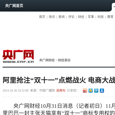
央广网首页
首页
|
快讯
|
新闻
|
评论
|
财经
|
军事
|
科技
|
教育
央广网财经
>
财经滚动
阿里抢注“双十一”点燃战火 电商大
2014-10-30 19:32:00
来源：
中国广播网
说两句
分享到：
央广网财经10月31日消息（记者初日）11月
里巴巴一封主张天猫享有“双十一”商标专用权