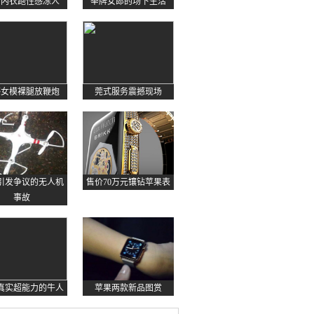
约内衣跑性感冻人
举牌女郎的场下生活
感女模裸腿放鞭炮
莞式服务震撼现场
起引发争议的无人机
售价70万元镶钻苹果表
事故
真实超能力的牛人
苹果两款新品图赏