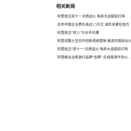
相关新闻
·
阿里抢注双十一点燃战火 电商大战提前打响
·
去年中国企业费负高达1.5万亿 减负关键在地方
·
阿里抢注“双11”引对手吐槽
·
阿里优酷土豆合作创新视频营销 推进中国商业D
·
阿里抢注“双十一”点燃战火 电商大战提前打响
·
阿里推出全新旅行品牌“去啊” 在线旅游市场火...