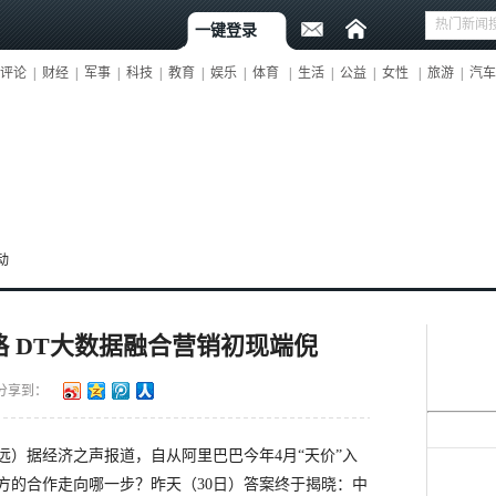
一键登录
评论
|
财经
|
军事
|
科技
|
教育
|
娱乐
|
体育
|
生活
|
公益
|
女性
|
旅游
|
汽车
动
 DT大数据融合营销初现端倪
分享到：
）据经济之声报道，自从阿里巴巴今年4月“天价”入
方的合作走向哪一步？昨天（30日）答案终于揭晓：中