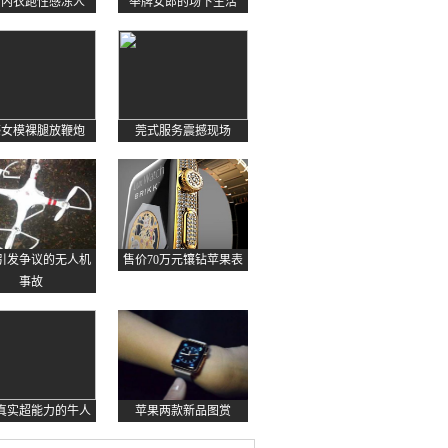
约内衣跑性感冻人
举牌女郎的场下生活
感女模裸腿放鞭炮
莞式服务震撼现场
起引发争议的无人机
售价70万元镶钻苹果表
事故
真实超能力的牛人
苹果两款新品图赏