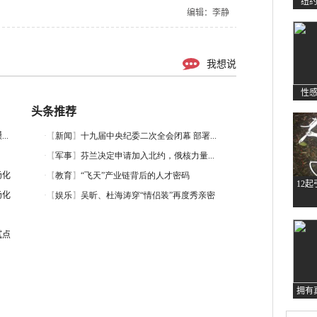
纽
编辑：李静
我想说
性
头条推荐
..
场化
12
场化
试点
拥有