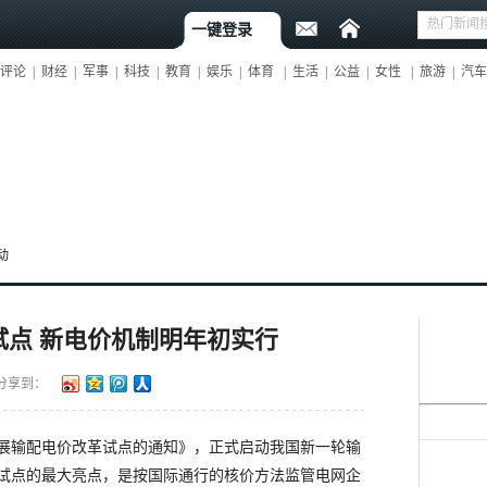
一键登录
评论
|
财经
|
军事
|
科技
|
教育
|
娱乐
|
体育
|
生活
|
公益
|
女性
|
旅游
|
汽车
动
点 新电价机制明年初实行
分享到：
输配电价改革试点的通知》，正式启动我国新一轮输
试点的最大亮点，是按国际通行的核价方法监管电网企