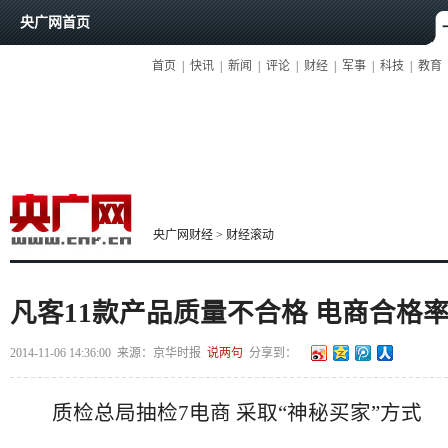
央广网首页
首页
|
快讯
|
新闻
|
评论
|
财经
|
军事
|
科技
|
教育
央广网财经
>
财经滚动
凡客11款产品质量不合格 电商合格率只
2014-11-06 14:36:00
来源：
京华时报
说两句
分享到：
质检总局抽检7电商 采取“神秘买家”方式