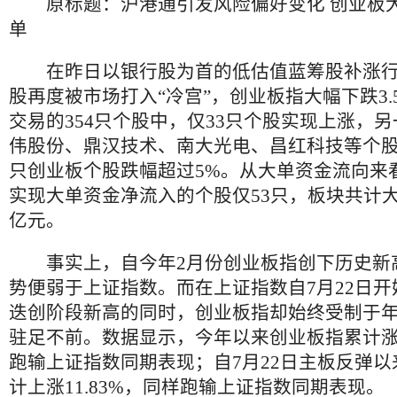
原标题：沪港通引发风险偏好变化 创业板大
单
在昨日以银行股为首的低估值蓝筹股补涨行
股再度被市场打入“冷宫”，创业板指大幅下跌3.
交易的354只个股中，仅33只个股实现上涨，
伟股份、鼎汉技术、南大光电、昌红科技等个股
只创业板个股跌幅超过5%。从大单资金流向来
实现大单资金净流入的个股仅53只，板块共计大
亿元。
事实上，自今年2月份创业板指创下历史新
势便弱于上证指数。而在上证指数自7月22日
迭创阶段新高的同时，创业板指却始终受制于
驻足不前。数据显示，今年以来创业板指累计涨幅为
跑输上证指数同期表现；自7月22日主板反弹
计上涨11.83%，同样跑输上证指数同期表现。