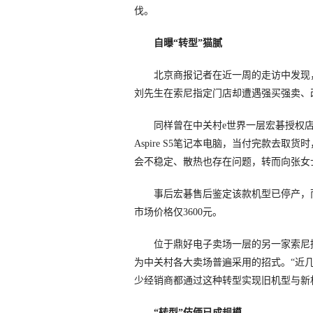
伐。
自曝“转型”猫腻
北京商报记者在近一周的走访中发现，
刘先生在索尼指定门店却遭遇强买强卖、
同样曾在中关村e世界一层宏碁授权店
Aspire S5笔记本电脑，当付完款去
会不稳定、散热也存在问题，转而向张女士推荐
事后宏碁售后鉴定该款机型已停产，而
市场价格仅3600元。
位于鼎好电子卖场一层的另一家索尼授
为中关村各大卖场普遍采用的招式。“近
少经销商都通过这种转型实现旧机型与新
“转型”伎俩已成规模