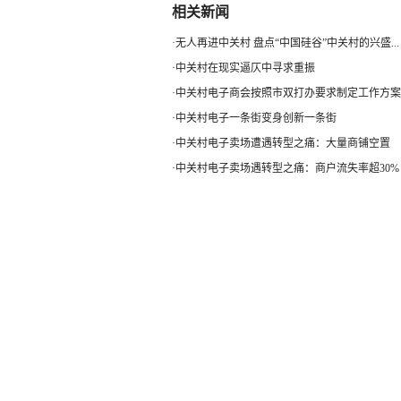
相关新闻
·
无人再进中关村 盘点“中国硅谷”中关村的兴盛...
·
中关村在现实逼仄中寻求重振
·
中关村电子商会按照市双打办要求制定工作方案
·
中关村电子一条街变身创新一条街
·
中关村电子卖场遭遇转型之痛：大量商铺空置
·
中关村电子卖场遇转型之痛：商户流失率超30%