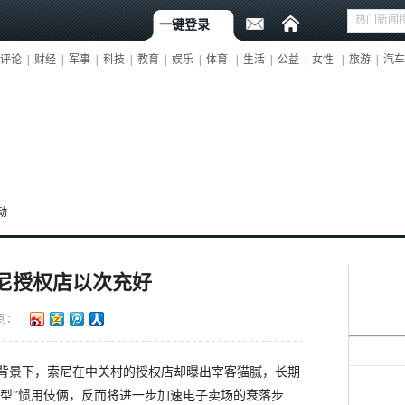
一键登录
评论
|
财经
|
军事
|
科技
|
教育
|
娱乐
|
体育
|
生活
|
公益
|
女性
|
旅游
|
汽车
动
尼授权店以次充好
到：
景下，索尼在中关村的授权店却曝出宰客猫腻，长期
机型”惯用伎俩，反而将进一步加速电子卖场的衰落步