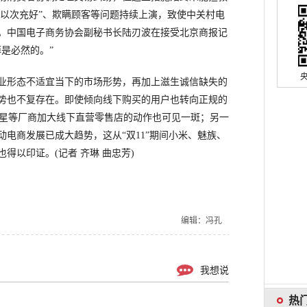
“以次充好”、欺瞒顾客等问题持续上演，致使中关村电
。中国电子商务协会副秘书长陆刃波在接受北京商报记
是必然的。”
形态不适宜当下的市场形势，再加上滋生诚信缺失的
势也不复存在。即使倾向线下购买的用户也转向正规的
三星等厂商加大线下直营零售店的动作也可见一斑；另一
电商发展已成大趋势，这从“双11”期间小米、魅族、
得以印证。(记者 齐琳 曲忠芳)
编辑：冯孔
我想说