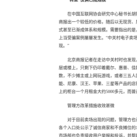
在中国互联网协会研究中心秘书长胡钢
商报出一个较低的价格，随后以无现货、
式甚至已渐成体系和规模。需要指出的是
上当受骗案例屡屡发生。“中关村电子卖
现。”
北京商报记者在走访中关村时也发现，
层或楼上，只剩下仍印着戴尔、惠普、佳
数，不少摊主或上网玩游戏，或者三五人
能、尼康、汉王、苹果、三星等产品的店
上的柜台一个月租金大约5000多元，而普
管理方改革措施收效甚微
对于目前卖场出现的问题，管理方也试
各个入口处公示了诚信商家和不良摊位的
市场部也负责接收用户举报和投诉，并帮