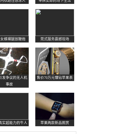
约内衣跑性感冻人
举牌女郎的场下生活
感女模裸腿放鞭炮
莞式服务震撼现场
起引发争议的无人机
售价70万元镶钻苹果表
事故
真实超能力的牛人
苹果两款新品图赏