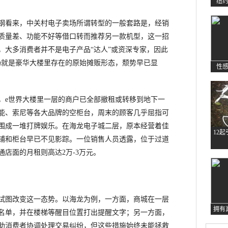
纽
看来，中关村电子卖场所谓转型的一般套路是，经销
质量差、功能不好等借口转而推荐另一款机型，这一招
，大多消费者并不是电子产品“达人”或资深专家，因此
场就是豪华大楼里存在的原始摊贩形态，颓势早已显
性
e世界大楼里一层的商户已全部撤租或转移到地下一
能、索尼等各大品牌的空柜台，周末的顾客几乎屈指可
围成一堆打牌娱乐。在海龙电子城二层，原本经营着佳
12
铺和柜台早已不见影踪。一位销售人员透露，位于过道
通店面的月租则高达2万-3万元。
图改变这一态势。以海龙为例，一方面，商城在一层
拥有
名单，并在楼梯等醒目位置打出提醒文字；另一方面，
助消费者协调处理交易纠纷，但这些措施始终未能拯救