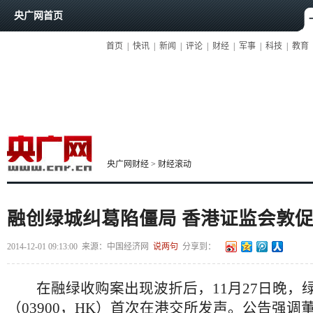
央广网首页
首页
|
快讯
|
新闻
|
评论
|
财经
|
军事
|
科技
|
教育
央广网财经
>
财经滚动
融创绿城纠葛陷僵局 香港证监会敦
2014-12-01 09:13:00
来源：
中国经济网
说两句
分享到：
在融绿收购案出现波折后，11月27日晚，
（03900，HK）首次在港交所发声。公告强调