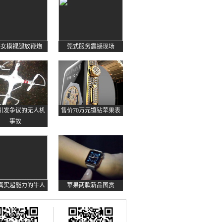
感女模裸腿放鞭炮
莞式服务震撼现场
起引发争议的无人机
售价70万元镶钻苹果表
事故
真实超能力的牛人
苹果两款新品图赏