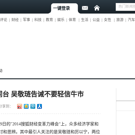
一键登录
评论
|
财经
|
军事
|
科技
|
教育
|
娱乐
|
体育
|
生活
|
公益
|
女性
|
旅游
|
汽车
动
同台 吴敬琏告诫不要轻信牛市
分享到：
9日的"2014搜狐财经变革力峰会“上，众多经济学家和
讨和思辨。其中最引人关注的是吴敬琏和厉以宁，两位