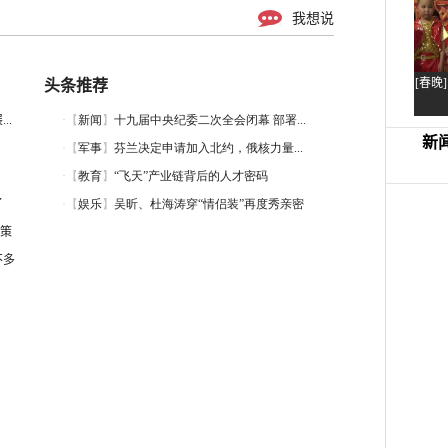
我想说
头条推荐
..
了
策
不多