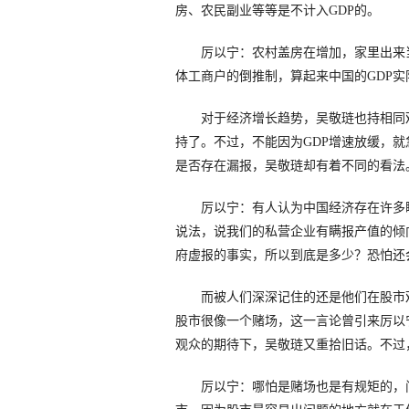
房、农民副业等等是不计入GDP的。
厉以宁：农村盖房在增加，家里出来当
体工商户的倒推制，算起来中国的GDP
对于经济增长趋势，吴敬琏也持相同观
持了。不过，不能因为GDP增速放缓，就
是否存在漏报，吴敬琏却有着不同的看法
厉以宁：有人认为中国经济存在许多瞒报
说法，说我们的私营企业有瞒报产值的倾
府虚报的事实，所以到底是多少？恐怕还
而被人们深深记住的还是他们在股市观
股市很像一个赌场，这一言论曾引来厉以
观众的期待下，吴敬琏又重拾旧话。不过
厉以宁：哪怕是赌场也是有规矩的，问