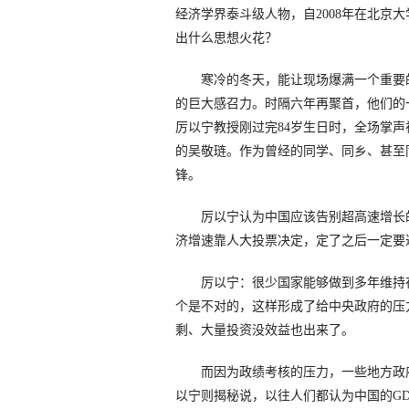
经济学界泰斗级人物，自2008年在北京
出什么思想火花？
寒冷的冬天，能让现场爆满一个重要的
的巨大感召力。时隔六年再聚首，他们的
厉以宁教授刚过完84岁生日时，全场掌声
的吴敬琏。作为曾经的同学、同乡、甚至
锋。
厉以宁认为中国应该告别超高速增长的
济增速靠人大投票决定，定了之后一定要
厉以宁：很少国家能够做到多年维持在
个是不对的，这样形成了给中央政府的压
剩、大量投资没效益也出来了。
而因为政绩考核的压力，一些地方政府
以宁则揭秘说，以往人们都认为中国的G