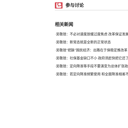
参与讨论
相关新闻
·
吴敬琏：不必对速度放缓过度焦虑 改革保证发展.
·
吴敬琏：新常态就是全新的正常状态
·
吴敬琏“把脉”国民经济：出路在于保稳定推改革
·
吴敬琏：社保基金缺口不小 政府须赶快把它还
·
吴敬琏：定向降准等手段不要演变为总体扩张政
·
吴敬琏：若定向降准频繁使用 和全面降准相差