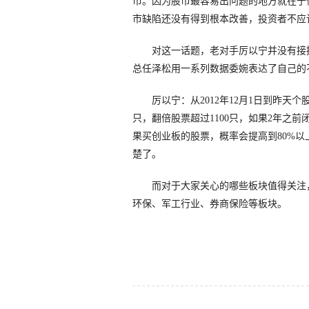
市。因为股市最容易出问题的地方就在于
市缺陷还没有得到根本改善，投资者不应
对这一话题，老对手厉以宁并没有接招
总任泽松用一系列数据委婉表达了自己的
厉以宁：从2012年12月1日到昨天个股
只，翻倍股票超过1100只，如果2年之
果买创业板的股票，概率会提高到80%以
楚了。
而对于大家关心的哪些板块值得关注，
环保、军工行业、券商保险等板块。