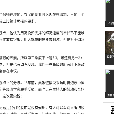
保姆在增加，农民的副业收入现在在增加，再加上个
实际上比统计局报的要多。
性
点，他认为用高投资支撑的超高速度的增长已不能维
急忙放松银根，用大规模的投资去刺激。但是对于GDP
。
12
的因素，所以第三季度不止是7.3，可还有另一种
向，但是也有调查发现，我们一些高级政府有压下级政
会存在争议。
点上的分歧。13年前，吴敬琏接受采访时曾炮轰中国
宁等经济学家联手反驳。而昨天在主持人的鼓动和全场
拥有
，这次更尖锐：
题是我们的股市是没有规矩，有人可以看别人牌的股