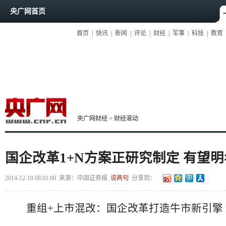
央广网首页
首页
|
快讯
|
新闻
|
评论
|
财经
|
军事
|
科技
|
教育
央广网财经
>
财经滚动
国企改革1+N方案正研究制定 有望明
2014-12-10 08:01:00
来源：
中国证券报
说两句
分享到：
重组+上市混改：国企改革打造牛市新引擎