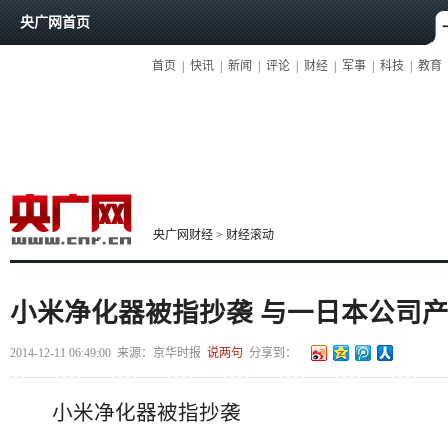
央广网首页
首页
|
快讯
|
新闻
|
评论
|
财经
|
军事
|
科技
|
教育
央广网财经
>
财经滚动
小米净化器被指抄袭 与一日本公司产
2014-12-11 06:49:00
来源：
京华时报
说两句
分享到：
小米净化器被指抄袭