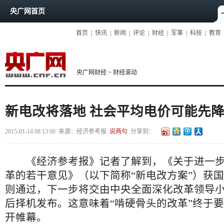
央广网首页
首页
|
快讯
|
新闻
|
评论
|
财经
|
军事
|
科技
|
教育
央广网财经
>
财经滚动
新电改将落地 社会平均电价可能先
2015-01-14 08:13:00
来源：
经济参考报
说两句
分享到：
《经济参考报》记者了解到，《关于进一步
革的若干意见》（以下简称“新电改方案”）获
则通过，下一步将交由中央全面深化改革领导
后择机发布。这意味着“啃硬骨头的改革”终于要在
开帷幕。