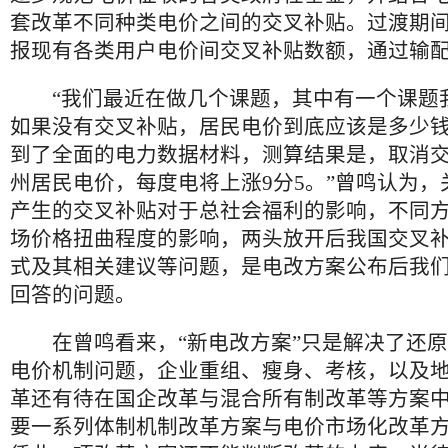
套改革不同种类电价之间的交叉补贴。过渡期
报现有各类用户电价间交叉补贴数额，通过输
“我们最近在做几个课题，其中有一个课题
如果没有交叉补贴，居民电价到底应该是多少
到了全面的电力数据材料，测算结果是，取消
州居民电价，每度电将上涨9分5。”曾鸣认为，
产生的交叉补贴对于总社会福利的影响，不同
场价格扭曲程度的影响，两头放开后我国交叉
式及其相关建议等问题，是电改方案公布后我
回答的问题。
在曾鸣看来，“新电改方案”只是解决了还原
电价机制问题，企业重组、瘦身、考核，以及
革还有待在国企改革与混合所有制改革等方案
要一系列体制机制改革方案与电价市场化改革