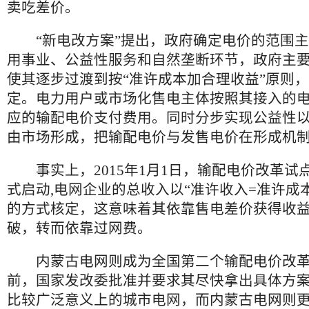
卖吃差价。
“新电改方案”提出，政府确定电价的范围主
用事业、公益性服务和自然垄断环节，政府主
使其逐步过渡到按“准许成本加合理收益”原则
定。电力用户或市场化售电主体按照其接入的
应的输配电价支付费用。同时分步实现公益性
由市场形成，把输配电价与发售电价在形成机
事实上，2015年1月1日，输配电价改革试
式启动,电网企业的总收入以“准许收入=准许成
的方式核定，这意味着其依靠售电差价获得收
破，转而依靠过网费。
内蒙古电网则成为全国第二个输配电价改革
前，国家发改委批准并要求其尽快拿出具体方案
比较广泛意义上的城市电网，而内蒙古电网则