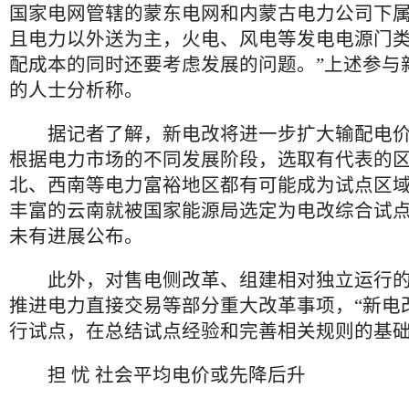
国家电网管辖的蒙东电网和内蒙古电力公司下
且电力以外送为主，火电、风电等发电电源门
配成本的同时还要考虑发展的问题。”上述参与
的人士分析称。
据记者了解，新电改将进一步扩大输配电价
根据电力市场的不同发展阶段，选取有代表的
北、西南等电力富裕地区都有可能成为试点区
丰富的云南就被国家能源局选定为电改综合试
未有进展公布。
此外，对售电侧改革、组建相对独立运行的
推进电力直接交易等部分重大改革事项，“新电
行试点，在总结试点经验和完善相关规则的基
担 忧 社会平均电价或先降后升