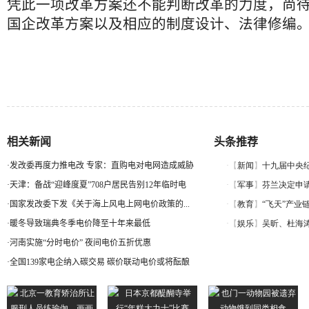
凭此一项改革方案还不能判断改革的力度，尚
国企改革方案以及相应的制度设计、法律修编
相关新闻
头条推荐
·
发改委再度力推电改 专家：直购电对电网造成威胁
·
天津：备战“迎峰度夏”708户居民告别12年临时电
·
国家发改委下发《关于海上风电上网电价政策的...
·
暖冬导致瑞典冬季电价降至十年来最低
·
河南实施“分时电价” 夜间电价五折优惠
·
全国139家电企纳入碳交易 碳价联动电价或将酝酿