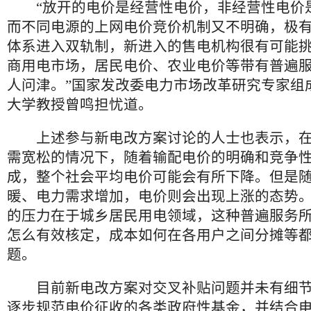
“放开的电价是经营性电价，非经营性电价
而不同电源的上网电价竞价机制又不明确，极
体系进入双轨制，新进入的售电机构很有可能
商用电市场，居民电价、农业电价等带有普遍
人问津。”国家发改委电力市场改革研究专家组
大学教授曾鸣担忧道。
上述参与新电改方案讨论的人士也表示，在
需宽松的情况下，随着输配电价的明确和竞争
成，整个社会平均电价可能会有所下降。但是
暖、电力需求增加，电价则会出现上涨的态势
的压力在于城乡居民用电领域，这种普遍服务
怎么有效核定，成本如何在各用户之间分摊等
题。
目前新电改方案对交叉补贴问题并未有细节
逐步规范电价征收的各类政府性基金，并结合