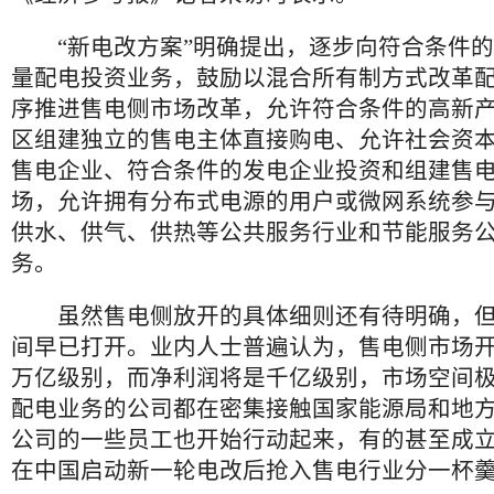
“新电改方案”明确提出，逐步向符合条件的
量配电投资业务，鼓励以混合所有制方式改革
序推进售电侧市场改革，允许符合条件的高新
区组建独立的售电主体直接购电、允许社会资
售电企业、符合条件的发电企业投资和组建售
场，允许拥有分布式电源的用户或微网系统参
供水、供气、供热等公共服务行业和节能服务
务。
虽然售电侧放开的具体细则还有待明确，但
间早已打开。业内人士普遍认为，售电侧市场
万亿级别，而净利润将是千亿级别，市场空间
配电业务的公司都在密集接触国家能源局和地
公司的一些员工也开始行动起来，有的甚至成
在中国启动新一轮电改后抢入售电行业分一杯