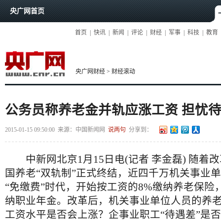
央广网首页
首页
|
快讯
|
新闻
|
评论
|
财经
|
军事
|
科技
|
教育
央广网财经
>
财经滚动
公务员称养老金并轨应涨工资 担忧
2015-01-15 09:50:00
来源：
中国新闻网
说两句
分享到：
中新网北京1月15日电(记者 李金磊) 随着
国养老“双轨制”正式终结，近四千万机关事业
“免缴费”时代，开始按工资的8%缴纳养老保险
纳职业年金。改革后，机关事业单位人员的养
工资水平是否会上涨？企事业职工“待遇差”是