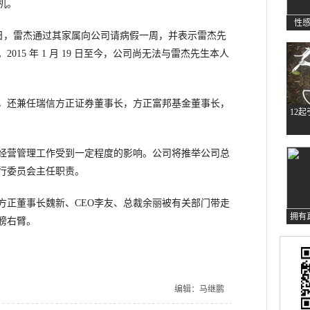
机。
性
日，雷杰通过其家属向公司请病假一周，并表示雷杰先
。
2015
年
1
月
19
日至今，公司尚无法与雷杰先生本人
还兼任瑞信方正证券董事长，方正富邦基金董事长，
12
营管理工作受到一定程度的影响。公司将推举公司总
行委员会主任职责。
方正董事长魏新、
CEO
李友、总裁余丽被有关部门带走
拥有
膀右臂。
编辑：马继鹏