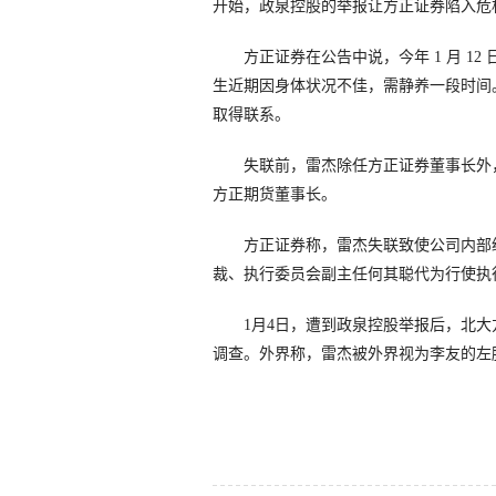
开始，政泉控股的举报让方正证券陷入危
方正证券在公告中说，今年
1
月
12
生近期因身体状况不佳，需静养一段时间
取得联系。
失联前，雷杰除任方正证券董事长外，
方正期货董事长。
方正证券称，雷杰失联致使公司内部经
裁、执行委员会副主任何其聪代为行使执
1
月
4
日，遭到政泉控股举报后，北大
调查。外界称，雷杰被外界视为李友的左