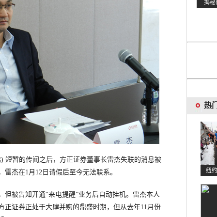
热
鹏
)
短暂的传闻之后，方正证券董事长雷杰失联的消息被
纽
，雷杰在
1
月
12
日请假后至今无法联系。
，但被告知开通
“
来电提醒
”
业务后自动挂机。雷杰本人
方正证券正处于大肆并购的鼎盛时期，但从去年
11
月份