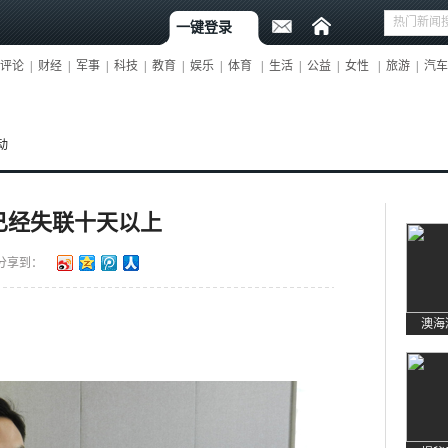
一键登录
评论
|
财经
|
军事
|
科技
|
教育
|
娱乐
|
体育
|
生活
|
公益
|
女性
|
旅游
|
汽车
动
已经失联十天以上
分享到：