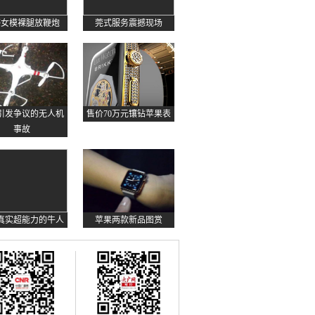
感女模裸腿放鞭炮
莞式服务震撼现场
起引发争议的无人机
售价70万元镶钻苹果表
事故
真实超能力的牛人
苹果两款新品图赏