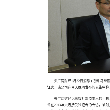
央广网财经
1
月
22
日消息
(
记者 马继
证实，该公司在今天晚间发布的公告中称
央广网财经记者拨打雷杰本人的手机
曾在
2013
年六月接受过记者的专访，彼时