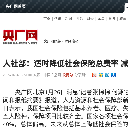
央广网首页
首页
|
快讯
|
新闻
|
评论
|
财经
|
军事
|
科技
|
教育
央广网财经
>
财经滚动
人社部：适时降低社会保险总费率 
2015-01-26 07:51:00
来源：
中国广播网
说两句
分享到：
央广网北京1月26日消息(记者张棉棉 何源)
闻和报纸摘要》报道，人力资源和社会保障部
日表示，我国社会保险包括基本养老、医疗、
五大险种，保障项目比较齐全。国家各项社会
40%，总体偏高。未来从总体上降低社会保险