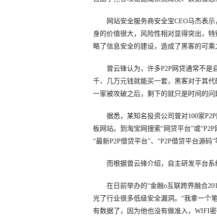
网站安全服务商安全宝CEO马杰表示
身的价值很大，风险性相对显得突出，特
略了信息安全的建设，造成了黑客的可乘
曾云锋认为，许多P2P网贷通常不是
千、几万元钱就能买一套，黑客对于其代
一家被攻破之后，剩下的就只是时间的问
据悉，某知名投资公司曾对100家P2P
板网站。到淘宝网搜索“网贷平台”或“P
“最新P2P借贷平台”、“P2P借贷平台源码
而根据曾云锋介绍，自主研发平台系统的
在日前举办的“金融o互联跨界融合201
光了行业很多低级安全漏洞。“我拿一个
有数据了，因为他也没有做准入，WIFI