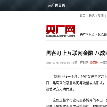
央广网首页
首页
|
快讯
|
新闻
|
央广网财经
>
财经滚
黑客盯上互联网金融 八成
2015-02-03 10:06:00
来源：
环球网
说两句
分享
“刚刚上线一个月，我们就被黑客盯上了
日，黑客采取恶意访问等流量攻击形式，
迫使对方无功而返。
这仅是整个行业与黑客博弈的冰山一角。有
台由于黑客攻击造成系统瘫痪、数据被恶