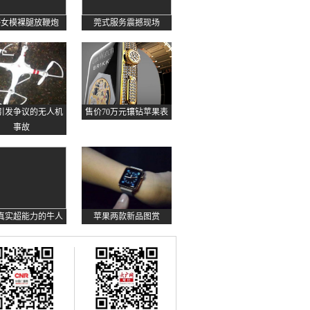
感女模裸腿放鞭炮
莞式服务震撼现场
起引发争议的无人机
售价70万元镶钻苹果表
事故
真实超能力的牛人
苹果两款新品图赏