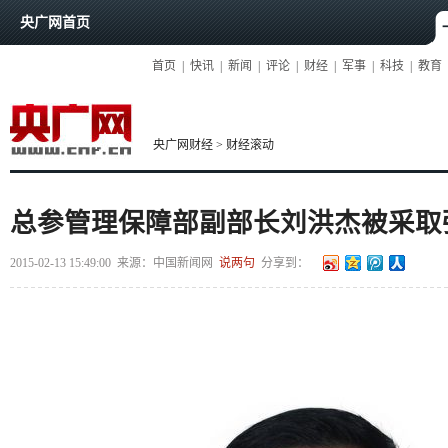
央广网首页
首页
|
快讯
|
新闻
|
评论
|
财经
|
军事
|
科技
|
教育
央广网财经
>
财经滚动
总参管理保障部副部长刘洪杰被采取
2015-02-13 15:49:00
来源：
中国新闻网
说两句
分享到：