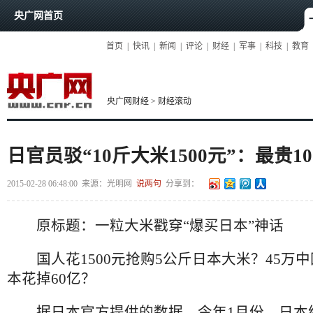
央广网首页
首页
|
快讯
|
新闻
|
评论
|
财经
|
军事
|
科技
|
教育
央广网财经
>
财经滚动
日官员驳“10斤大米1500元”：最贵1
2015-02-28 06:48:00
来源：
光明网
说两句
分享到：
原标题：一粒大米戳穿“爆买日本”神话
国人花1500元抢购5公斤日本大米？45万
本花掉60亿？
据日本官方提供的数据，今年1月份，日本