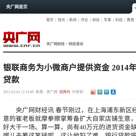
央广网首页
首页
|
快讯
|
新闻
|
评论
|
财经
|
军事
|
科技
|
教育
央广网财经
>
财经滚动
银联商务为小微商户提供资金 2014年
贷款
2015-03-02 12:24:00
来源：
央广网
说两句
分享到：
央广网财经讯 春节刚过，在上海浦东新区
意的崔老板就摩拳擦掌筹备扩大自家店铺生意
好大干一场。算一算，尚有40万元的进货资金
哪儿去筹这笔钱呢，这让他犯了难。银行贷款