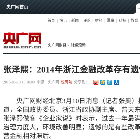
央广网首页
首页
|
快讯
|
新闻
|
评论
|
财经
|
军事
|
科技
|
教育
央广网财经
>
财经滚动
张泽熙：2014年浙江金融改革存有遗
2015-03-10 13:16:00
来源：
央广网
说两句
分享到：
央广网财经北京3月10日消息（记者张奥）
道，全国政协委员、浙江省政协副主席、普天
张泽熙做客《企业家说》时表示，过去一年最
治理力度大，环境改善明显；遗憾的是有些改
营金融相对滞后。