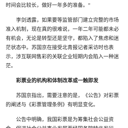
时间会比较长，做好一年多的准备。”
李剑透露，如果要等监管部门建立完整的市场
准入机制，现在真的很难说，一年二年可能都未必
有机会，无论是转型还是坚守，都陷入了焦虑和迷
茫状态中。苏国京在接受北青报记者采访时也表
示，涉互联网售彩的关联企业短期内会陷入一种迷
茫。
彩票业的机构和体制改革或一触即发
苏国京指出，需要注意的是，《公告》对彩票
的阐述与《彩票管理条例》有明显变化。
公告中明确，我国彩票是为筹集社会公益资