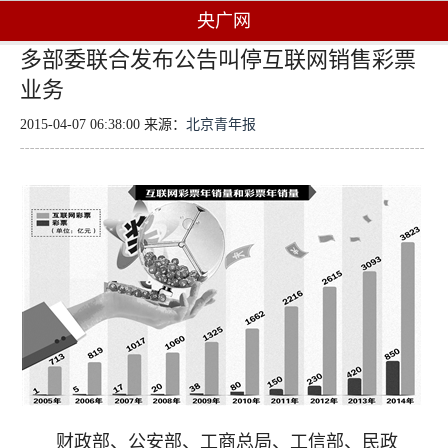
央广网
多部委联合发布公告叫停互联网销售彩票
业务
2015-04-07 06:38:00 来源：
北京青年报
财政部、公安部、工商总局、工信部、民政