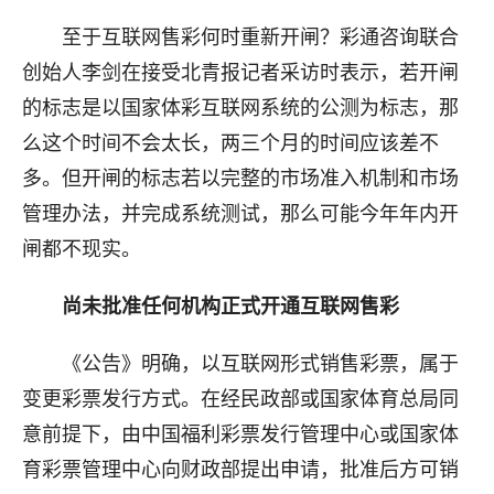
至于互联网售彩何时重新开闸？彩通咨询联合
创始人李剑在接受北青报记者采访时表示，若开闸
的标志是以国家体彩互联网系统的公测为标志，那
么这个时间不会太长，两三个月的时间应该差不
多。但开闸的标志若以完整的市场准入机制和市场
管理办法，并完成系统测试，那么可能今年年内开
闸都不现实。
尚未批准任何机构正式开通互联网售彩
《公告》明确，以互联网形式销售彩票，属于
变更彩票发行方式。在经民政部或国家体育总局同
意前提下，由中国福利彩票发行管理中心或国家体
育彩票管理中心向财政部提出申请，批准后方可销