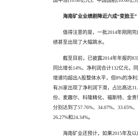
国中冶(10.66亿元)、中国国航(10.60亿元
海南矿业业绩剧降近六成“变脸王”
值得注意的是，一批2014年刚刚完
绩甚至出现了大幅跳水。
截至目前，已披露2014年年报的83家
同比增长14%，净利润合计132亿元
增速均超出A股整体水平，但8%的净利
有26家出现了净利润下滑，占比高达3
份、麦趣尔、科隆精化、福斯特、金贵
分别达到了57.76%、34.07%、33.65%、29
26.27%和24.34%。
海南矿业还预计，如果2015年及以