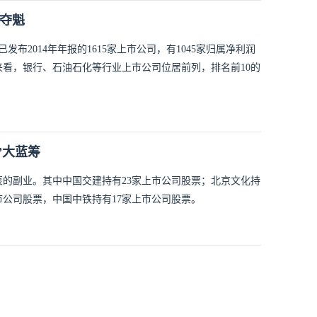
行夺魁
发布2014年年报的1615家上市公司，有1045家归属净利润
看，银行、石油石化等行业上市公司位居前列，排名前10的
”大蓝筹
的副业。其中中国交建持有23家上市公司股票；北京文化持
市公司股票，中国中铁持有17家上市公司股票。