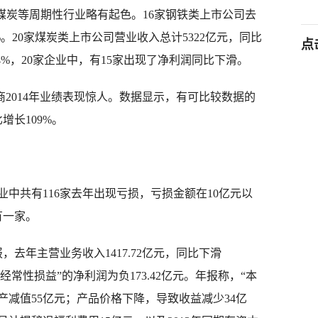
、煤炭等周期性行业略有起色。16家钢铁类上市公司去
%。20家煤炭类上市公司营业收入总计5322亿元，同比
点
24%，20家企业中，有15家出现了净利润同比下滑。
014年业绩表现惊人。数据显示，有可比较数据的
增长109%。
中共有116家去年出现亏损，亏损金额在10亿元以
有一家。
，去年主营业务收入1417.72亿元，同比下滑
除非经常性损益”的净利润为负173.42亿元。年报称，“本
减值55亿元；产品价格下降，导致收益减少34亿