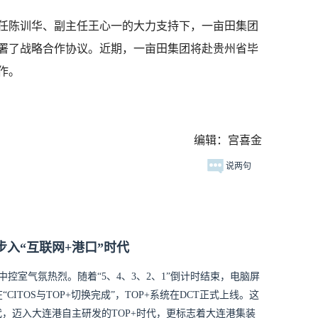
陈训华、副主任王心一的大力支持下，一亩田集团
署了战略合作协议。近期，一亩田集团将赴贵州省毕
作。
编辑：宫喜金
说两句
步入“互联网+港口”时代
中控室气氛热烈。随着“5、4、3、2、1”倒计时结束，电脑屏
ITOS与TOP+切换完成”，TOP+系统在DCT正式上线。这
时代，迈入大连港自主研发的TOP+时代，更标志着大连港集装