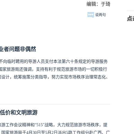
编辑：于琦
说两句
点
业者问题非偶然
“不向临时聘用的导游人员支付本法第六十条规定的导游服务
。国家旅游局还强调，支持有利于规范旅游市场的一切积极行
层设计，统筹施策分类指导，努力实现市场秩序治理常态化、
理低价和文明旅游
旅游工作会议精神和“515”战略，大力规范旅游市场秩序，提
家旅游局于4月30日至5月2日派出5路工作组分赴广西、广