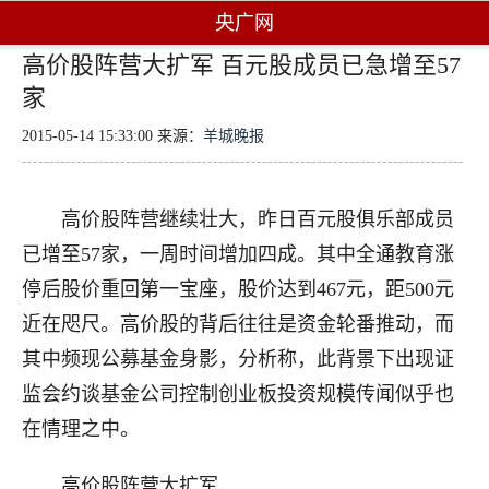
央广网
高价股阵营大扩军 百元股成员已急增至57
家
2015-05-14 15:33:00 来源：
羊城晚报
高价股阵营继续壮大，昨日百元股俱乐部成员
已增至57家，一周时间增加四成。其中全通教育涨
停后股价重回第一宝座，股价达到467元，距500元
近在咫尺。高价股的背后往往是资金轮番推动，而
其中频现公募基金身影，分析称，此背景下出现证
监会约谈基金公司控制创业板投资规模传闻似乎也
在情理之中。
高价股阵营大扩军