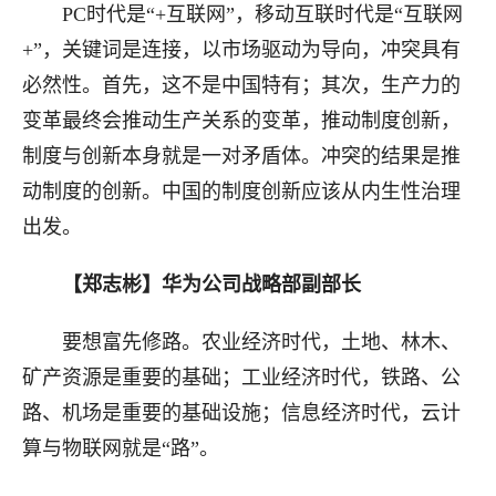
PC时代是
“
+互联网
”
，移动互联时代是
“
互联网
+
”，
关键词
是
连接
，以
市场驱动为导向
，
冲突具有
必然性
。首先，这
不是中国特有
；其次，
生产力的
变革最终会推动生产关系的变革，推动制度创新，
制度与创新本身就是一对矛盾体。冲突的结果是推
动制度的创新。
中国的制度创新应该从内生性治理
出发。
【
郑志彬
】
华为公司战略部副部长
要想富先修路。农业经济
时代，
土地、林木、
矿产资源
是重要的基础；
工业经济
时代，
铁路、公
路、机场
是重要的基础设施；
信息经济
时代，
云计
算
与
物联网
就是“路”。