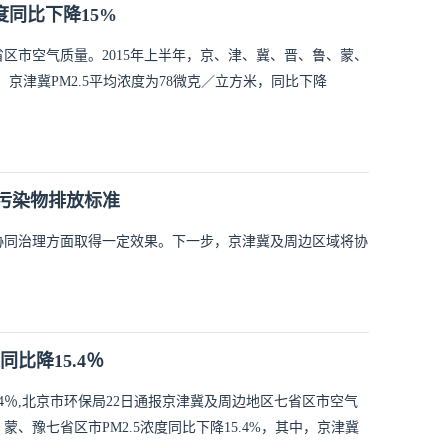
度同比下降15%
区市空气质量。2015年上半年，京、津、冀、晋、鲁、蒙、
中，京津冀PM2.5平均浓度为78微克／立方米，同比下降
污染物排放标准
协同治理方面取得一定效果。下一步，京津冀及周边区域将协
同比降15.4％
5.4％,北京市环保局22日通报京津冀及周边地区七省区市空气
蒙、豫七省区市PM2.5浓度同比下降15.4%，其中，京津冀