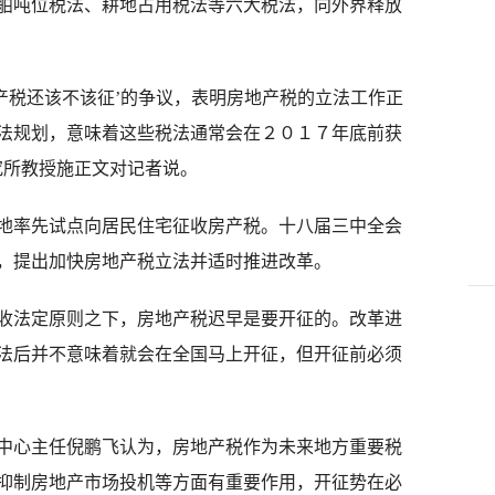
舶吨位税法、耕地占用税法等六大税法，向外界释放
税还该不该征’的争议，表明房地产税的立法工作正
法规划，意味着这些税法通常会在２０１７年底前获
究所教授施正文对记者说。
率先试点向居民住宅征收房产税。十八届三中全会
，提出加快房地产税立法并适时推进改革。
法定原则之下，房地产税迟早是要开征的。改革进
法后并不意味着就会在全国马上开征，但开征前必须
心主任倪鹏飞认为，房地产税作为未来地方重要税
抑制房地产市场投机等方面有重要作用，开征势在必