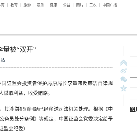
体育
教育
旅游
娱乐
健康
公益
图片
三农
中国广播
量被“双开”
网站
国证监会投资者保护局原局长李量违反廉洁自律规
人谋取利益，收受贿赂。
其涉嫌犯罪问题已经移送司法机关处理。根据《中
公务员处分条例》等规定，中国证监会党委决定给予
证监会纪委）