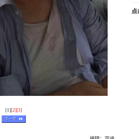
点
[1]
[2]
[3]
编辑：宓迪